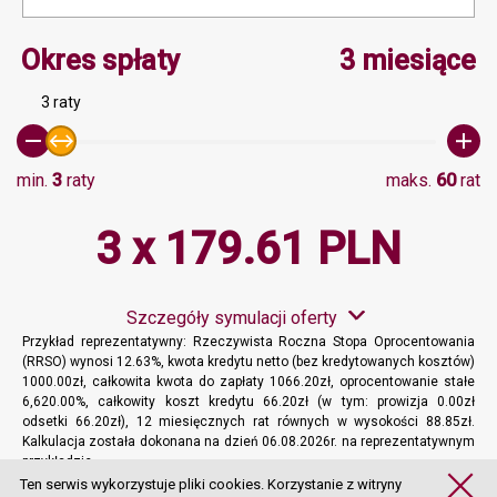
Minimalna wartość 3, Ma
Okres spłaty
3 miesiące
3 raty
min.
3
raty
maks.
60
rat
3 x 179.61 PLN
Szczegóły symulacji oferty
Przykład reprezentatywny: Rzeczywista Roczna Stopa Oprocentowania
(RRSO) wynosi 12.63%, kwota kredytu netto (bez kredytowanych kosztów)
1000.00zł, całkowita kwota do zapłaty 1066.20zł, oprocentowanie stałe
6,620.00%, całkowity koszt kredytu 66.20zł (w tym: prowizja 0.00zł
odsetki 66.20zł), 12 miesięcznych rat równych w wysokości 88.85zł.
Kalkulacja została dokonana na dzień 06.08.2026r. na reprezentatywnym
przykładzie.
Więcej informacji
Ten serwis wykorzystuje pliki cookies. Korzystanie z witryny