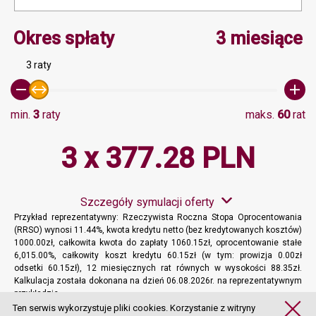
Minimalna wartość 3, Ma
Okres spłaty
3 miesiące
3 raty
min.
3
raty
maks.
60
rat
3 x 377.28 PLN
Szczegóły symulacji oferty
Przykład reprezentatywny: Rzeczywista Roczna Stopa Oprocentowania
(RRSO) wynosi 11.44%, kwota kredytu netto (bez kredytowanych kosztów)
1000.00zł, całkowita kwota do zapłaty 1060.15zł, oprocentowanie stałe
6,015.00%, całkowity koszt kredytu 60.15zł (w tym: prowizja 0.00zł
odsetki 60.15zł), 12 miesięcznych rat równych w wysokości 88.35zł.
Kalkulacja została dokonana na dzień 06.08.2026r. na reprezentatywnym
przykładzie.
Więcej informacji
Ten serwis wykorzystuje pliki cookies. Korzystanie z witryny