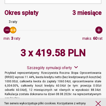
Minimalna wartość 3, Ma
Okres spłaty
3 miesiące
3 raty
min.
3
raty
maks.
60
rat
3 x 419.58 PLN
Szczegóły symulacji oferty
Przykład reprezentatywny: Rzeczywista Roczna Stopa Oprocentowania
(RRSO) wynosi 11.44%, kwota kredytu netto (bez kredytowanych kosztów)
1000.00zł, całkowita kwota do zapłaty 1060.04zł, oprocentowanie stałe
6,004.00%, całkowity koszt kredytu 60.04zł (w tym: prowizja 0.00zł
odsetki 60.04zł), 12 miesięcznych rat równych w wysokości 88.34zł.
Kalkulacja została dokonana na dzień 08.08.2026r. na reprezentatywnym
przykładzie.
Więcej informacji
Ten serwis wykorzystuje pliki cookies. Korzystanie z witryny