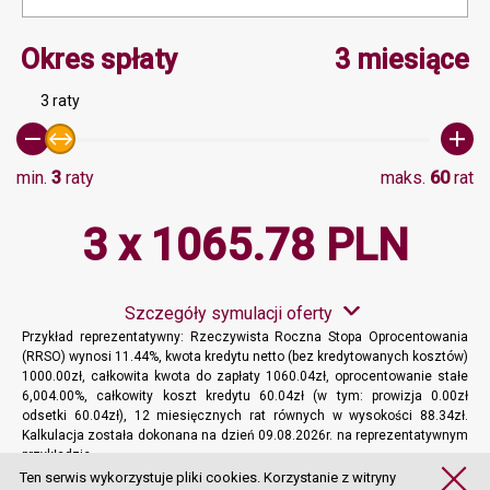
Minimalna wartość 3, Ma
Okres spłaty
3 miesiące
3 raty
min.
3
raty
maks.
60
rat
3 x 1065.78 PLN
Szczegóły symulacji oferty
Przykład reprezentatywny: Rzeczywista Roczna Stopa Oprocentowania
(RRSO) wynosi 11.44%, kwota kredytu netto (bez kredytowanych kosztów)
1000.00zł, całkowita kwota do zapłaty 1060.04zł, oprocentowanie stałe
6,004.00%, całkowity koszt kredytu 60.04zł (w tym: prowizja 0.00zł
odsetki 60.04zł), 12 miesięcznych rat równych w wysokości 88.34zł.
Kalkulacja została dokonana na dzień 09.08.2026r. na reprezentatywnym
przykładzie.
Więcej informacji
Ten serwis wykorzystuje pliki cookies. Korzystanie z witryny