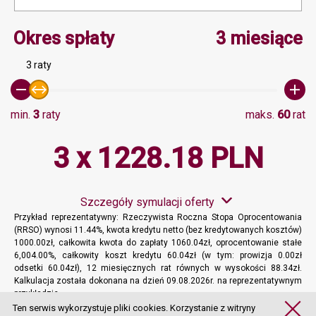
Minimalna wartość 3, Ma
Okres spłaty
3 miesiące
3 raty
min.
3
raty
maks.
60
rat
3 x 1228.18 PLN
Szczegóły symulacji oferty
Przykład reprezentatywny: Rzeczywista Roczna Stopa Oprocentowania
(RRSO) wynosi 11.44%, kwota kredytu netto (bez kredytowanych kosztów)
1000.00zł, całkowita kwota do zapłaty 1060.04zł, oprocentowanie stałe
6,004.00%, całkowity koszt kredytu 60.04zł (w tym: prowizja 0.00zł
odsetki 60.04zł), 12 miesięcznych rat równych w wysokości 88.34zł.
Kalkulacja została dokonana na dzień 09.08.2026r. na reprezentatywnym
przykładzie.
Więcej informacji
Ten serwis wykorzystuje pliki cookies. Korzystanie z witryny