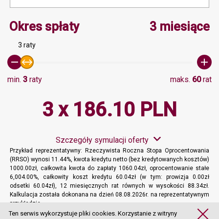
Minimalna wartość 3, Ma
Okres spłaty
3 miesiące
3 raty
min.
3
raty
maks.
60
rat
3 x 186.10 PLN
Szczegóły symulacji oferty
Przykład reprezentatywny: Rzeczywista Roczna Stopa Oprocentowania
(RRSO) wynosi 11.44%, kwota kredytu netto (bez kredytowanych kosztów)
1000.00zł, całkowita kwota do zapłaty 1060.04zł, oprocentowanie stałe
6,004.00%, całkowity koszt kredytu 60.04zł (w tym: prowizja 0.00zł
odsetki 60.04zł), 12 miesięcznych rat równych w wysokości 88.34zł.
Kalkulacja została dokonana na dzień 08.08.2026r. na reprezentatywnym
przykładzie.
Więcej informacji
Ten serwis wykorzystuje pliki cookies. Korzystanie z witryny