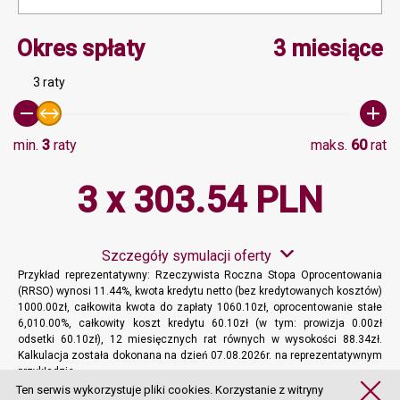
Minimalna wartość 3, Ma
Okres spłaty
3 miesiące
3 raty
min.
3
raty
maks.
60
rat
3 x 303.54 PLN
Szczegóły symulacji oferty
Przykład reprezentatywny: Rzeczywista Roczna Stopa Oprocentowania
(RRSO) wynosi 11.44%, kwota kredytu netto (bez kredytowanych kosztów)
1000.00zł, całkowita kwota do zapłaty 1060.10zł, oprocentowanie stałe
6,010.00%, całkowity koszt kredytu 60.10zł (w tym: prowizja 0.00zł
odsetki 60.10zł), 12 miesięcznych rat równych w wysokości 88.34zł.
Kalkulacja została dokonana na dzień 07.08.2026r. na reprezentatywnym
przykładzie.
Więcej informacji
Ten serwis wykorzystuje pliki cookies. Korzystanie z witryny