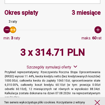
Minimalna wartość 3, Ma
Okres spłaty
3 miesiące
3 raty
min.
3
raty
maks.
60
rat
3 x 314.71 PLN
Szczegóły symulacji oferty
Przykład reprezentatywny: Rzeczywista Roczna Stopa Oprocentowania
(RRSO) wynosi 11.44%, kwota kredytu netto (bez kredytowanych kosztów)
1000.00zł, całkowita kwota do zapłaty 1060.10zł, oprocentowanie stałe
6,010.00%, całkowity koszt kredytu 60.10zł (w tym: prowizja 0.00zł
odsetki 60.10zł), 12 miesięcznych rat równych w wysokości 88.34zł.
Kalkulacja została dokonana na dzień 07.08.2026r. na reprezentatywnym
przykładzie.
Więcej informacji
Ten serwis wykorzystuje pliki cookies. Korzystanie z witryny