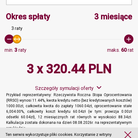
Minimalna wartość 3, Ma
Okres spłaty
3 miesiące
3 raty
min.
3
raty
maks.
60
rat
3 x 320.44 PLN
Szczegóły symulacji oferty
Przykład reprezentatywny: Rzeczywista Roczna Stopa Oprocentowania
(RRSO) wynosi 11.44%, kwota kredytu netto (bez kredytowanych kosztów)
1000.00zł, całkowita kwota do zapłaty 1060.04zł, oprocentowanie stałe
6,004.00%, całkowity koszt kredytu 60.04zł (w tym: prowizja 0.00zł
odsetki 60.04zł), 12 miesięcznych rat równych w wysokości 88.34zł.
Kalkulacja została dokonana na dzień 08.08.2026r. na reprezentatywnym
przykładzie.
Więcej informacji
Ten serwis wykorzystuje pliki cookies. Korzystanie z witryny