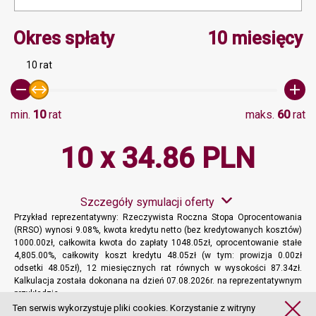
Minimalna wartość 10, M
Okres spłaty
10 miesięcy
10 rat
min.
10
rat
maks.
60
rat
10 x 34.86 PLN
Szczegóły symulacji oferty
Przykład reprezentatywny: Rzeczywista Roczna Stopa Oprocentowania
(RRSO) wynosi 9.08%, kwota kredytu netto (bez kredytowanych kosztów)
1000.00zł, całkowita kwota do zapłaty 1048.05zł, oprocentowanie stałe
4,805.00%, całkowity koszt kredytu 48.05zł (w tym: prowizja 0.00zł
odsetki 48.05zł), 12 miesięcznych rat równych w wysokości 87.34zł.
Kalkulacja została dokonana na dzień 07.08.2026r. na reprezentatywnym
przykładzie.
Więcej informacji
Ten serwis wykorzystuje pliki cookies. Korzystanie z witryny