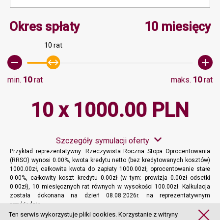
Minimalna wartość 10, M
Okres spłaty
10 miesięcy
10 rat
min.
10
rat
maks.
10
rat
10 x 1000.00 PLN
Szczegóły symulacji oferty
Przykład reprezentatywny: Rzeczywista Roczna Stopa Oprocentowania
(RRSO) wynosi 0.00%, kwota kredytu netto (bez kredytowanych kosztów)
1000.00zł, całkowita kwota do zapłaty 1000.00zł, oprocentowanie stałe
0.00%, całkowity koszt kredytu 0.00zł (w tym: prowizja 0.00zł odsetki
0.00zł), 10 miesięcznych rat równych w wysokości 100.00zł. Kalkulacja
została dokonana na dzień 08.08.2026r. na reprezentatywnym
przykładzie.
Więcej informacji
Ten serwis wykorzystuje pliki cookies. Korzystanie z witryny