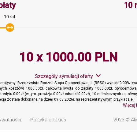
Minimalna wartość 10, Maksymaln
płaty
10 
10 rat
10 x 1000.00 PLN
Szczegóły symulacji oferty
entatywny: Rzeczywista Roczna Stopa Oprocentowania (RRSO) wynosi 0.00%, kwo
ych kosztów) 1000.00zł, całkowita kwota do zapłaty 1000.00zł, oprocentowa
kredytu 0.00zł (w tym: prowizja 0.00zł odsetki 0.00zł), 10 miesięcznych rat ró
lacja została dokonana na dzień 09.08.2026r. na reprezentatywnym przykładzie.
Więcej 
rywatności
Polityka cookies
2023 © Ali