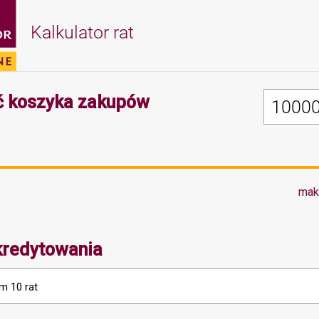
Kalkulator rat
Minimalna wartość 
 koszyka zakupów
mak
kredytowania
m 10 rat