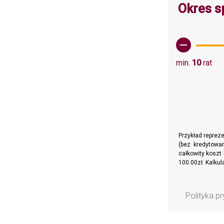
Okres s
min.
10
rat
Przykład reprez
(bez kredytowan
całkowity koszt 
100.00zł. Kalku
Polityka p