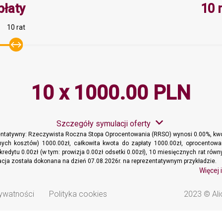
Minimalna wartość 10, Maksymaln
płaty
10 
10 rat
10 x 1000.00 PLN
Szczegóły symulacji oferty
entatywny: Rzeczywista Roczna Stopa Oprocentowania (RRSO) wynosi 0.00%, kwo
ych kosztów) 1000.00zł, całkowita kwota do zapłaty 1000.00zł, oprocentowa
kredytu 0.00zł (w tym: prowizja 0.00zł odsetki 0.00zł), 10 miesięcznych rat ró
lacja została dokonana na dzień 07.08.2026r. na reprezentatywnym przykładzie.
Więcej 
rywatności
Polityka cookies
2023 © Ali