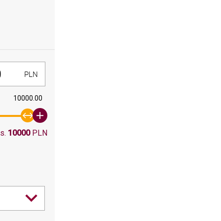
300, Maksymalna wartośc: 10000
PLN
10000.00
s.
10000
PLN