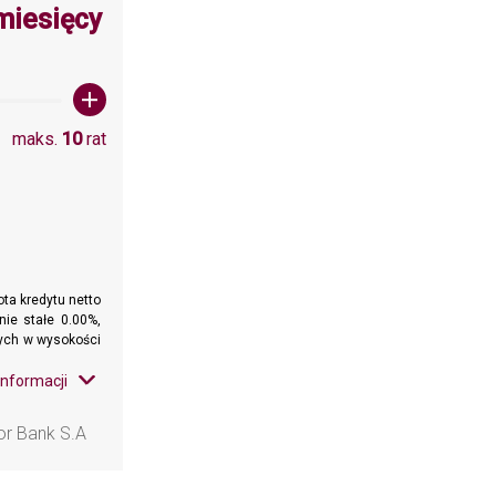
a wartośc: 10
miesięcy
maks.
10
rat
ta kredytu netto
nie stałe 0.00%,
wnych w wysokości
informacji
or Bank S.A