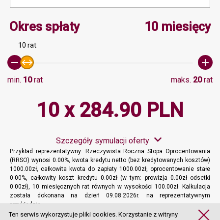
Minimalna wartość 0, Ma
Okres spłaty
10 miesięcy
10 rat
min.
10
rat
maks.
20
rat
10 x 284.90 PLN
Szczegóły symulacji oferty
Przykład reprezentatywny: Rzeczywista Roczna Stopa Oprocentowania
(RRSO) wynosi 0.00%, kwota kredytu netto (bez kredytowanych kosztów)
1000.00zł, całkowita kwota do zapłaty 1000.00zł, oprocentowanie stałe
0.00%, całkowity koszt kredytu 0.00zł (w tym: prowizja 0.00zł odsetki
0.00zł), 10 miesięcznych rat równych w wysokości 100.00zł. Kalkulacja
została dokonana na dzień 09.08.2026r. na reprezentatywnym
przykładzie.
Więcej informacji
Ten serwis wykorzystuje pliki cookies. Korzystanie z witryny