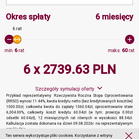
Minimalna wartość 6, Ma
Okres spłaty
6 miesięcy
6 rat
min.
6
rat
maks.
60
rat
6 x 2739.63 PLN
Szczegóły symulacji oferty
Przykład reprezentatywny: Rzeczywista Roczna Stopa Oprocentowania
(RRSO) wynosi 11.44%, kwota kredytu netto (bez kredytowanych kosztów)
1000.00zł, całkowita kwota do zapłaty 1060.04zł, oprocentowanie stałe
6,004.00%, całkowity koszt kredytu 60.04zł (w tym: prowizja 0.00zł
odsetki 60.04zł), 12 miesięcznych rat równych w wysokości 88.34zł.
Kalkulacja została dokonana na dzień 09.08.2026r. na reprezentatywnym
przykładzie.
Więcej informacji
Ten serwis wykorzystuje pliki cookies. Korzystanie z witryny