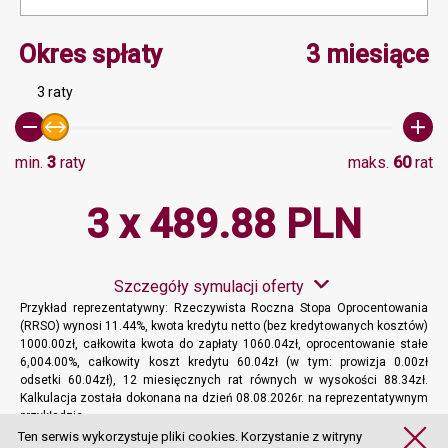
Minimalna wartość 3, Ma
Okres spłaty
3 miesiące
3 raty
min.
3
raty
maks.
60
rat
3 x 489.88 PLN
Szczegóły symulacji oferty
Przykład reprezentatywny: Rzeczywista Roczna Stopa Oprocentowania
(RRSO) wynosi 11.44%, kwota kredytu netto (bez kredytowanych kosztów)
1000.00zł, całkowita kwota do zapłaty 1060.04zł, oprocentowanie stałe
6,004.00%, całkowity koszt kredytu 60.04zł (w tym: prowizja 0.00zł
odsetki 60.04zł), 12 miesięcznych rat równych w wysokości 88.34zł.
Kalkulacja została dokonana na dzień 08.08.2026r. na reprezentatywnym
przykładzie.
Więcej informacji
Ten serwis wykorzystuje pliki cookies. Korzystanie z witryny