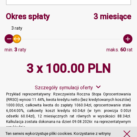
Minimalna wartość 3, Ma
Okres spłaty
3 miesiące
3 raty
min.
3
raty
maks.
60
rat
3 x 100.00 PLN
Szczegóły symulacji oferty
Przykład reprezentatywny: Rzeczywista Roczna Stopa Oprocentowania
(RRSO) wynosi 11.44%, kwota kredytu netto (bez kredytowanych kosztów)
1000.00zł, całkowita kwota do zapłaty 1060.04zł, oprocentowanie stałe
6,004.00%, całkowity koszt kredytu 60.04zł (w tym: prowizja 0.00zł
odsetki 60.04zł), 12 miesięcznych rat równych w wysokości 88.34zł.
Kalkulacja została dokonana na dzień 09.08.2026r. na reprezentatywnym
przykładzie.
Więcej informacji
Ten serwis wykorzystuje pliki cookies. Korzystanie z witryny