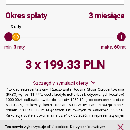
Minimalna wartość 3, Ma
Okres spłaty
3 miesiące
3 raty
min.
3
raty
maks.
60
rat
3 x 199.33 PLN
Szczegóły symulacji oferty
Przykład reprezentatywny: Rzeczywista Roczna Stopa Oprocentowania
(RRSO) wynosi 11.44%, kwota kredytu netto (bez kredytowanych kosztów)
1000.00zł, całkowita kwota do zapłaty 1060.10zł, oprocentowanie stałe
6,010.00%, całkowity koszt kredytu 60.10zł (w tym: prowizja 0.00zł
odsetki 60.10zł), 12 miesięcznych rat równych w wysokości 88.34zł.
Kalkulacja została dokonana na dzień 07.08.2026r. na reprezentatywnym
przykładzie.
Więcej informacji
Ten serwis wykorzystuje pliki cookies. Korzystanie z witryny