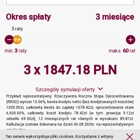
Minimalna wartość 3, Ma
Okres spłaty
3 miesiące
3 raty
min.
3
raty
maks.
60
rat
3 x 1847.18 PLN
Szczegóły symulacji oferty
Przykład reprezentatywny: Rzeczywista Roczna Stopa Oprocentowania
(RRSO) wynosi 15.06%, kwota kredytu netto (bez kredytowanych kosztów)
1000.00zł, całkowita kwota do zapłaty 1078.42zł, oprocentowanie stałe
6,930.00%, całkowity koszt kredytu 78.42zł (w tym: prowizja 9.12zł
odsetki 69.30zł), 12 miesięcznych rat równych w wysokości 89.87zł.
Kalkulacja została dokonana na dzień 06.08.2026r. na reprezentatywnym
przykładzie.
Więcej informacji
Ten serwis wykorzystuje pliki cookies. Korzystanie z witryny