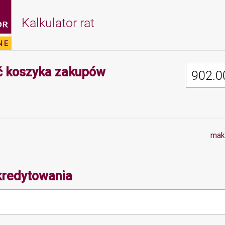
Kalkulator rat
Minimalna wartość 
 koszyka zakupów
mak
kredytowania