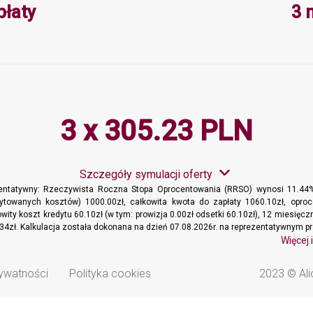
Minimalna wartość 3, Maksymalna 
płaty
3 
3 x 305.23 PLN
Szczegóły symulacji oferty
zentatywny: Rzeczywista Roczna Stopa Oprocentowania (RRSO) wynosi 11.44%
dytowanych kosztów) 1000.00zł, całkowita kwota do zapłaty 1060.10zł, oproc
wity koszt kredytu 60.10zł (w tym: prowizja 0.00zł odsetki 60.10zł), 12 miesięc
34zł. Kalkulacja została dokonana na dzień 07.08.2026r. na reprezentatywnym pr
Więcej 
rywatności
Polityka cookies
2023 © Ali