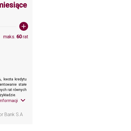
wartośc: 60
miesiące
maks.
60
rat
, kwota kredytu
entowanie stałe
znych rat równych
zykładzie.
informacji
or Bank S.A