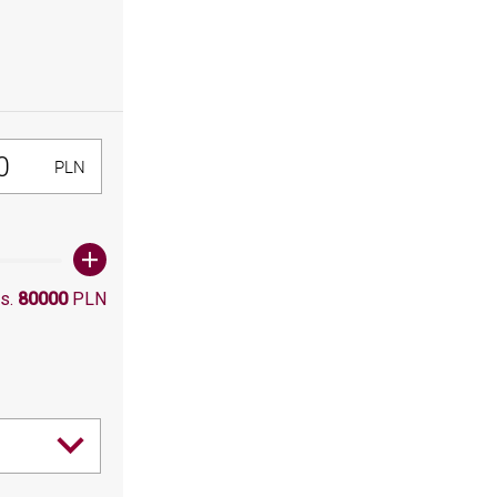
300, Maksymalna wartośc: 80000
PLN
s.
80000
PLN