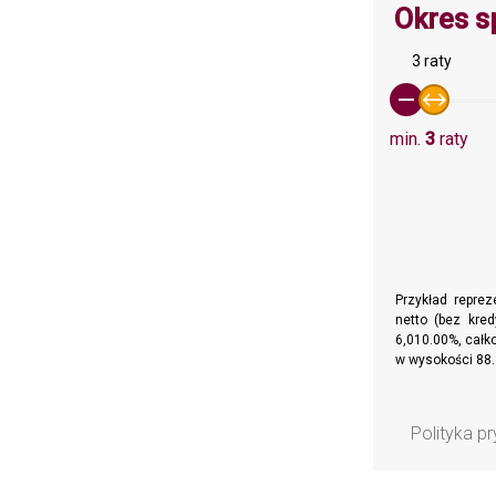
Okres s
3 raty
min.
3
raty
Przykład repre
netto (bez kre
6,010.00%, całko
w wysokości 88.
Polityka p