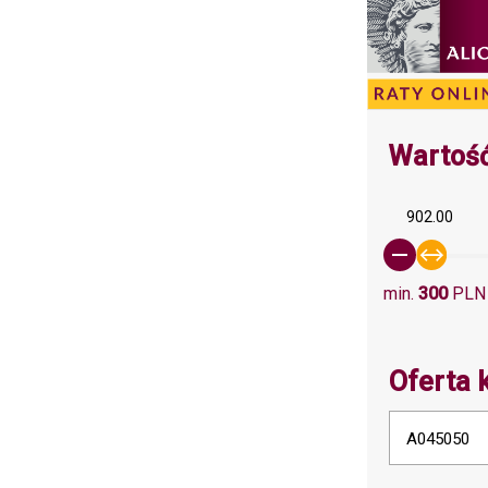
Wartość
902.00
min.
300
PLN
Oferta 
A045050