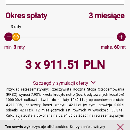
Minimalna wartość 3, Ma
Okres spłaty
3 miesiące
3 raty
min.
3
raty
maks.
60
rat
3 x 911.51 PLN
Szczegóły symulacji oferty
Przykład reprezentatywny: Rzeczywista Roczna Stopa Oprocentowania
(RRSO) wynosi 7.93%, kwota kredytu netto (bez kredytowanych kosztów)
1000.00zł, całkowita kwota do zapłaty 1042.11zł, oprocentowanie stałe
4,211.00%, całkowity koszt kredytu 42.11zł (w tym: prowizja 0.00zł
odsetki 42.11zł), 12 miesięcznych rat równych w wysokości 86.84zł.
Kalkulacja została dokonana na dzień 06.08.2026r. na reprezentatywnym
przykładzie.
Więcej informacji
Ten serwis wykorzystuje pliki cookies. Korzystanie z witryny