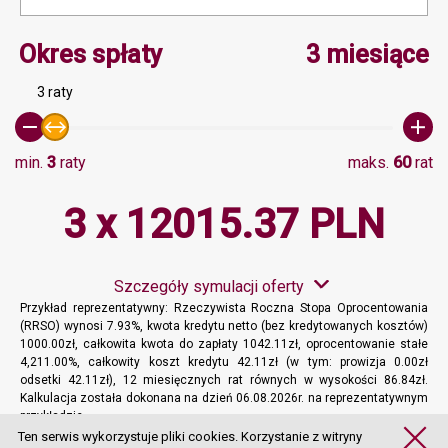
Minimalna wartość 3, Ma
Okres spłaty
3 miesiące
3 raty
min.
3
raty
maks.
60
rat
3 x 12015.37 PLN
Szczegóły symulacji oferty
Przykład reprezentatywny: Rzeczywista Roczna Stopa Oprocentowania
(RRSO) wynosi 7.93%, kwota kredytu netto (bez kredytowanych kosztów)
1000.00zł, całkowita kwota do zapłaty 1042.11zł, oprocentowanie stałe
4,211.00%, całkowity koszt kredytu 42.11zł (w tym: prowizja 0.00zł
odsetki 42.11zł), 12 miesięcznych rat równych w wysokości 86.84zł.
Kalkulacja została dokonana na dzień 06.08.2026r. na reprezentatywnym
przykładzie.
Więcej informacji
Ten serwis wykorzystuje pliki cookies. Korzystanie z witryny