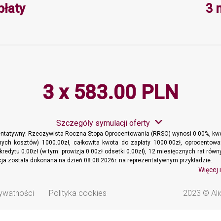
Minimalna wartość 3, Maksymalna 
płaty
3 
3 x 583.00 PLN
Szczegóły symulacji oferty
entatywny: Rzeczywista Roczna Stopa Oprocentowania (RRSO) wynosi 0.00%, kwo
ych kosztów) 1000.00zł, całkowita kwota do zapłaty 1000.00zł, oprocentowa
kredytu 0.00zł (w tym: prowizja 0.00zł odsetki 0.00zł), 12 miesięcznych rat ró
acja została dokonana na dzień 08.08.2026r. na reprezentatywnym przykładzie.
Więcej 
rywatności
Polityka cookies
2023 © Ali