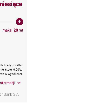
wartośc: 20
miesiące
maks.
20
rat
ta kredytu netto
nie stałe 0.00%,
wnych w wysokości
informacji
or Bank S.A