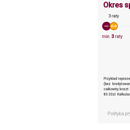
Okres s
3 raty
min.
3
raty
Przykład reprez
(bez kredytowan
całkowity koszt 
83.33zł. Kalkul
Polityka p