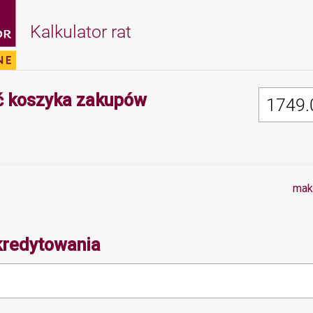
Kalkulator rat
Minimalna wartość 
 koszyka zakupów
mak
kredytowania