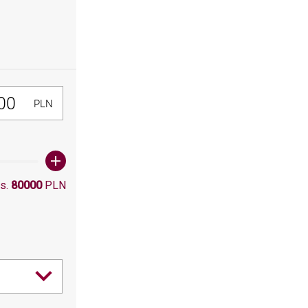
300, Maksymalna wartośc: 80000
PLN
s.
80000
PLN