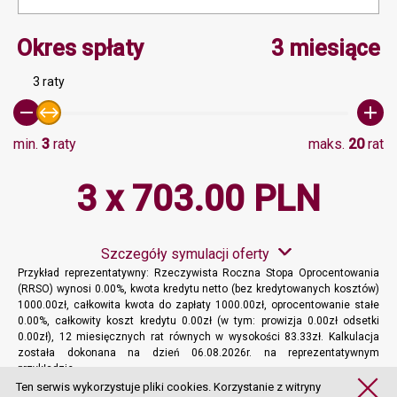
Minimalna wartość 3, Ma
Okres spłaty
3 miesiące
3 raty
min.
3
raty
maks.
20
rat
3 x 703.00 PLN
Szczegóły symulacji oferty
Przykład reprezentatywny: Rzeczywista Roczna Stopa Oprocentowania
(RRSO) wynosi 0.00%, kwota kredytu netto (bez kredytowanych kosztów)
1000.00zł, całkowita kwota do zapłaty 1000.00zł, oprocentowanie stałe
0.00%, całkowity koszt kredytu 0.00zł (w tym: prowizja 0.00zł odsetki
0.00zł), 12 miesięcznych rat równych w wysokości 83.33zł. Kalkulacja
została dokonana na dzień 06.08.2026r. na reprezentatywnym
przykładzie.
Więcej informacji
Ten serwis wykorzystuje pliki cookies. Korzystanie z witryny