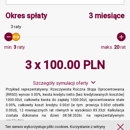
Minimalna wartość 3, Ma
Okres spłaty
3 miesiące
3 raty
min.
3
raty
maks.
20
rat
3 x 100.00 PLN
Szczegóły symulacji oferty
Przykład reprezentatywny: Rzeczywista Roczna Stopa Oprocentowania
(RRSO) wynosi 0.00%, kwota kredytu netto (bez kredytowanych kosztów)
1000.00zł, całkowita kwota do zapłaty 1000.00zł, oprocentowanie stałe
0.00%, całkowity koszt kredytu 0.00zł (w tym: prowizja 0.00zł odsetki
0.00zł), 12 miesięcznych rat równych w wysokości 83.33zł. Kalkulacja
została dokonana na dzień 08.08.2026r. na reprezentatywnym
przykładzie.
Więcej informacji
Ten serwis wykorzystuje pliki cookies. Korzystanie z witryny