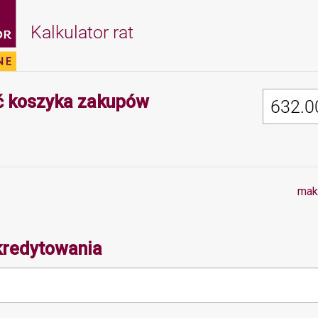
Kalkulator rat
Minimalna wartość 
 koszyka zakupów
mak
kredytowania