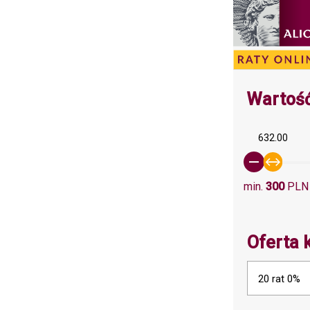
Wartość
632.00
min.
300
PLN
Oferta 
20 rat 0%