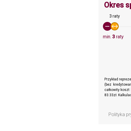
Okres s
3 raty
min.
3
raty
Przykład reprez
(bez kredytowan
całkowity koszt 
83.33zł. Kalkul
Polityka p