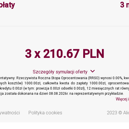
Minimalna wartość 3, Maksymalna 
płaty
3 
3 x 210.67 PLN
Szczegóły symulacji oferty
entatywny: Rzeczywista Roczna Stopa Oprocentowania (RRSO) wynosi 0.00%, kwo
ych kosztów) 1000.00zł, całkowita kwota do zapłaty 1000.00zł, oprocentowa
kredytu 0.00zł (w tym: prowizja 0.00zł odsetki 0.00zł), 12 miesięcznych rat ró
acja została dokonana na dzień 08.08.2026r. na reprezentatywnym przykładzie.
Więcej 
rywatności
Polityka cookies
2023 © Ali