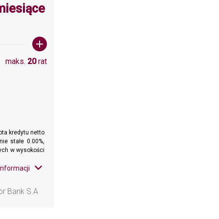
wartośc: 20
miesiące
maks.
20
rat
ta kredytu netto
nie stałe 0.00%,
wnych w wysokości
informacji
or Bank S.A