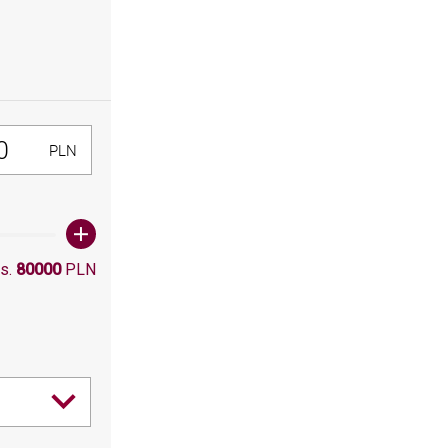
300, Maksymalna wartośc: 80000
PLN
s.
80000
PLN