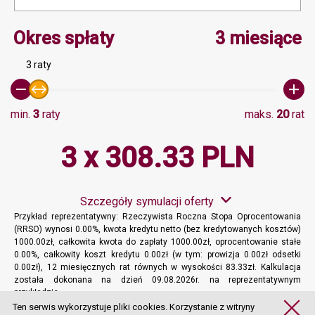
Minimalna wartość 3, Ma
Okres spłaty
3 miesiące
3 raty
min.
3
raty
maks.
20
rat
3 x 308.33 PLN
Szczegóły symulacji oferty
Przykład reprezentatywny: Rzeczywista Roczna Stopa Oprocentowania
(RRSO) wynosi 0.00%, kwota kredytu netto (bez kredytowanych kosztów)
1000.00zł, całkowita kwota do zapłaty 1000.00zł, oprocentowanie stałe
0.00%, całkowity koszt kredytu 0.00zł (w tym: prowizja 0.00zł odsetki
0.00zł), 12 miesięcznych rat równych w wysokości 83.33zł. Kalkulacja
została dokonana na dzień 09.08.2026r. na reprezentatywnym
przykładzie.
Więcej informacji
Ten serwis wykorzystuje pliki cookies. Korzystanie z witryny