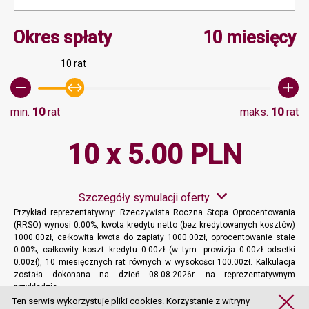
Minimalna wartość 10, M
Okres spłaty
10 miesięcy
10 rat
min.
10
rat
maks.
10
rat
10 x 5.00 PLN
Szczegóły symulacji oferty
Przykład reprezentatywny: Rzeczywista Roczna Stopa Oprocentowania
(RRSO) wynosi 0.00%, kwota kredytu netto (bez kredytowanych kosztów)
1000.00zł, całkowita kwota do zapłaty 1000.00zł, oprocentowanie stałe
0.00%, całkowity koszt kredytu 0.00zł (w tym: prowizja 0.00zł odsetki
0.00zł), 10 miesięcznych rat równych w wysokości 100.00zł. Kalkulacja
została dokonana na dzień 08.08.2026r. na reprezentatywnym
przykładzie.
Więcej informacji
Ten serwis wykorzystuje pliki cookies. Korzystanie z witryny