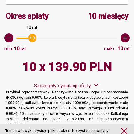
Minimalna wartość 10, M
Okres spłaty
10 miesięcy
10 rat
min.
10
rat
maks.
10
rat
10 x 139.90 PLN
Szczegóły symulacji oferty
Przykład reprezentatywny: Rzeczywista Roczna Stopa Oprocentowania
(RRSO) wynosi 0.00%, kwota kredytu netto (bez kredytowanych kosztów)
1000.00zł, całkowita kwota do zapłaty 1000.00zł, oprocentowanie stałe
0.00%, całkowity koszt kredytu 0.00zł (w tym: prowizja 0.00zł odsetki
0.00zł), 10 miesięcznych rat równych w wysokości 100.00zł. Kalkulacja
została dokonana na dzień 07.08.2026r. na reprezentatywnym
przykładzie.
Więcej informacji
Ten serwis wykorzystuje pliki cookies. Korzystanie z witryny