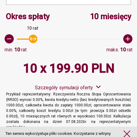
Minimalna wartość 10, M
Okres spłaty
10 miesięcy
10 rat
min.
10
rat
maks.
10
rat
10 x 199.90 PLN
Szczegóły symulacji oferty
Przykład reprezentatywny: Rzeczywista Roczna Stopa Oprocentowania
(RRSO) wynosi 0.00%, kwota kredytu netto (bez kredytowanych kosztów)
1000.00zł, całkowita kwota do zapłaty 1000.00zł, oprocentowanie stałe
0.00%, całkowity koszt kredytu 0.00zł (w tym: prowizja 0.00zł odsetki
0.00zł), 10 miesięcznych rat równych w wysokości 100.00zł. Kalkulacja
została dokonana na dzień 07.08.2026r. na reprezentatywnym
przykładzie.
Więcej informacji
Ten serwis wykorzystuje pliki cookies. Korzystanie z witryny