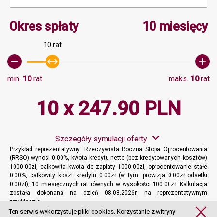
Minimalna wartość 10, M
Okres spłaty
10 miesięcy
10 rat
min.
10
rat
maks.
10
rat
10 x 247.90 PLN
Szczegóły symulacji oferty
Przykład reprezentatywny: Rzeczywista Roczna Stopa Oprocentowania
(RRSO) wynosi 0.00%, kwota kredytu netto (bez kredytowanych kosztów)
1000.00zł, całkowita kwota do zapłaty 1000.00zł, oprocentowanie stałe
0.00%, całkowity koszt kredytu 0.00zł (w tym: prowizja 0.00zł odsetki
0.00zł), 10 miesięcznych rat równych w wysokości 100.00zł. Kalkulacja
została dokonana na dzień 08.08.2026r. na reprezentatywnym
przykładzie.
Więcej informacji
Ten serwis wykorzystuje pliki cookies. Korzystanie z witryny