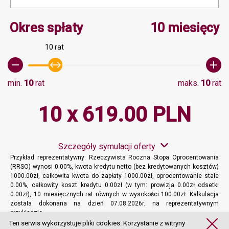
Minimalna wartość 10, M
Okres spłaty
10 miesięcy
10 rat
min.
10
rat
maks.
10
rat
10 x 619.00 PLN
Szczegóły symulacji oferty
Przykład reprezentatywny: Rzeczywista Roczna Stopa Oprocentowania
(RRSO) wynosi 0.00%, kwota kredytu netto (bez kredytowanych kosztów)
1000.00zł, całkowita kwota do zapłaty 1000.00zł, oprocentowanie stałe
0.00%, całkowity koszt kredytu 0.00zł (w tym: prowizja 0.00zł odsetki
0.00zł), 10 miesięcznych rat równych w wysokości 100.00zł. Kalkulacja
została dokonana na dzień 07.08.2026r. na reprezentatywnym
przykładzie.
Więcej informacji
Ten serwis wykorzystuje pliki cookies. Korzystanie z witryny