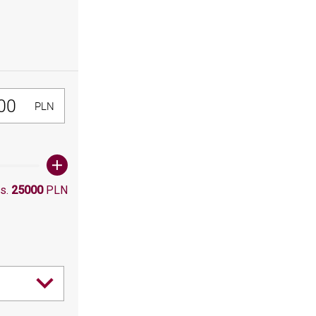
0, Maksymalna wartośc: 25000
PLN
s.
25000
PLN