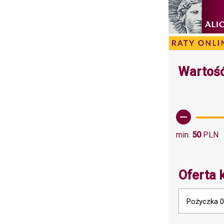
Wartość
min.
50
PLN
Oferta 
Pożyczka 0