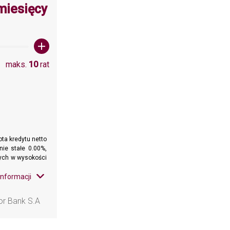
a wartośc: 10
miesięcy
maks.
10
rat
ta kredytu netto
nie stałe 0.00%,
wnych w wysokości
informacji
or Bank S.A