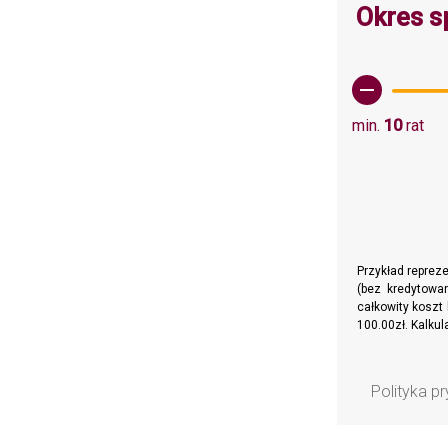
Okres s
min.
10
rat
Przykład reprez
(bez kredytowan
całkowity koszt 
100.00zł. Kalku
Polityka p