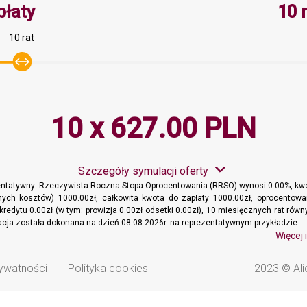
Minimalna wartość 10, Maksymaln
płaty
10 
10 rat
10 x 627.00 PLN
Szczegóły symulacji oferty
entatywny: Rzeczywista Roczna Stopa Oprocentowania (RRSO) wynosi 0.00%, kwo
ych kosztów) 1000.00zł, całkowita kwota do zapłaty 1000.00zł, oprocentowa
kredytu 0.00zł (w tym: prowizja 0.00zł odsetki 0.00zł), 10 miesięcznych rat ró
lacja została dokonana na dzień 08.08.2026r. na reprezentatywnym przykładzie.
Więcej 
rywatności
Polityka cookies
2023 © Ali