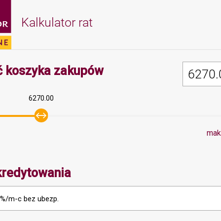
Kalkulator rat
Minimalna wartość 5
 koszyka zakupów
6270.00
mak
kredytowania
%/m-c bez ubezp.