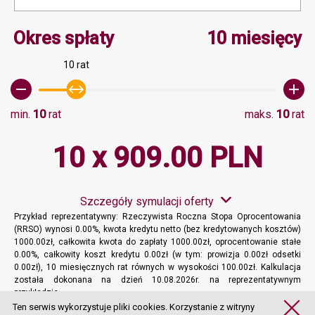
Minimalna wartość 10, M
Okres spłaty
10 miesięcy
10 rat
min.
10
rat
maks.
10
rat
10 x 909.00 PLN
Szczegóły symulacji oferty
Przykład reprezentatywny: Rzeczywista Roczna Stopa Oprocentowania
(RRSO) wynosi 0.00%, kwota kredytu netto (bez kredytowanych kosztów)
1000.00zł, całkowita kwota do zapłaty 1000.00zł, oprocentowanie stałe
0.00%, całkowity koszt kredytu 0.00zł (w tym: prowizja 0.00zł odsetki
0.00zł), 10 miesięcznych rat równych w wysokości 100.00zł. Kalkulacja
została dokonana na dzień 10.08.2026r. na reprezentatywnym
przykładzie.
Więcej informacji
Ten serwis wykorzystuje pliki cookies. Korzystanie z witryny